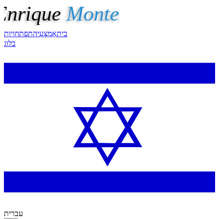
בית
אֶמְצָעִי
התפתחויות
בלוג
עברית