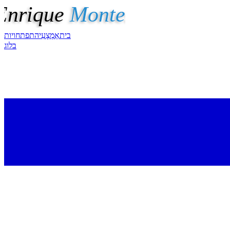
בית
אֶמְצָעִי
התפתחויות
בלוג