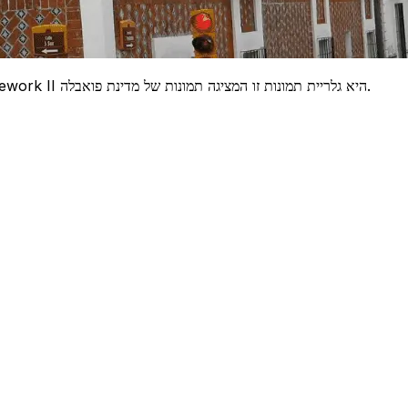
בין אבות הטיפוס שיצרתי באמצעות ה-API Flickr With Zend Framework II היא גלריית תמונות זו המציגה תמונות של מדינת פואבלה.