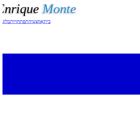
בית
אֶמְצָעִי
התפתחויות
בלוג