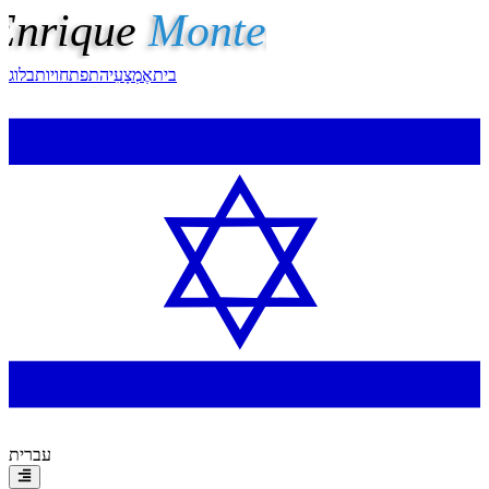
בית
אֶמְצָעִי
התפתחויות
בלוג
עברית